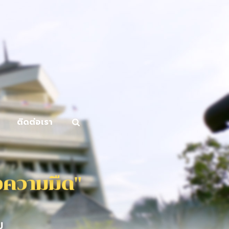
ติดต่อเรา
ค
ว
า
ม
ม
ด
"