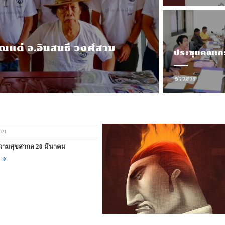
์ วงศ์สาม
ครูขืนใจน
ข่าวสาร
ข่าวสาร
ข่าวสาร
,
March 12, 
February 2
วุฒิพงศ์ ถ
ข่าวสาร
021
ความสุขสากล 20 มีนาคม