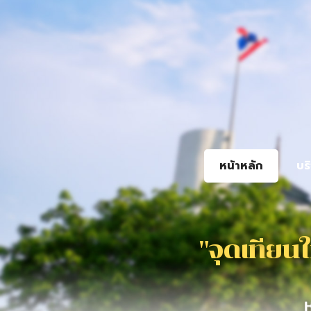
หน้าหลัก
บร
"
จ
ด
เ
ท
ย
น
ใ