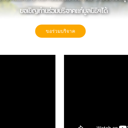
า
ก
ท
า
น
ม
ศ
ร
ท
ธ
า
ใ
น
ก
า
ร
ร
ว
ม
ส
ร
า
ง
ส
ง
ค
ม
ใ
ห
ม
จ
ต
เ
ป
น
ส
ข
ข
อ
เ
ช
ญ
ท
า
น
ร
ว
ม
บ
ร
จ
า
ค
แ
ก
ม
ล
น
ธ
ฯ
ไ
ด
ขอร่วมบริจาค