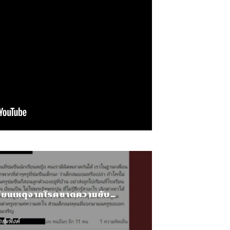
ครูขืนใจนักเรียนเหตุจากโรคขาดความยับยั้งชั่งใจ
ายะพิงค์