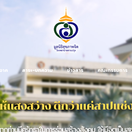
ิจาค
สาระ-บทความ
ข่าวสาร
คณะกรรมการ
ห
แ
ส
ง
ส
ว
า
ง
ด
ก
ว
า
แ
ค
ส
า
ป
แ
ช
ง