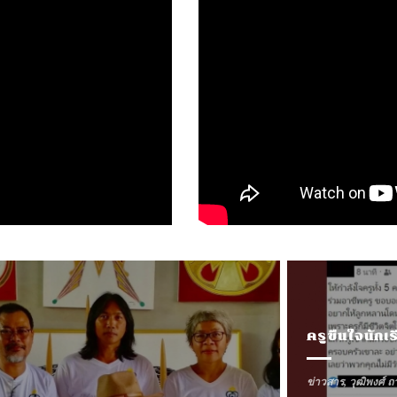
ข่าวสาร
,
วุฒิพงศ์ ถ