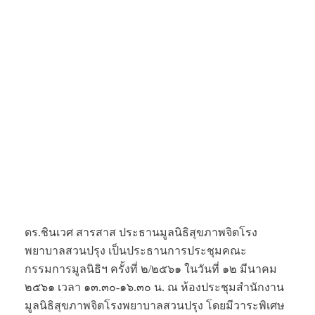
ดร.ชินเวศ สารสาส ประธานมูลนิธิสุขภาพจิตโรง
พยาบาลสวนปรุง เป็นประธานการประชุมคณะ
กรรมการมูลนิธิฯ ครั้งที่ ๒/๒๕๖๑ ในวันที่ ๑๒ มีนาคม
๒๕๖๑ เวลา ๑๓.๓๐-๑๖.๓๐ น. ณ ห้องประชุมสำนักงาน
มูลนิธิสุขภาพจิตโรงพยาบาลสวนปรุง โดยมีวาระพิเศษ