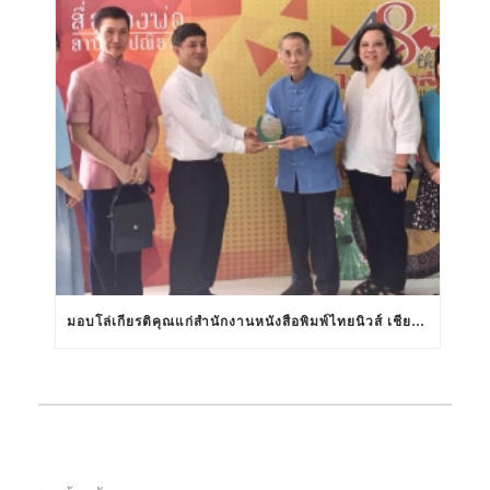
มอบโล่เกียรติคุณแก่สำนักงานหนังสือพิมพ์ไทยนิวส์ เชียงใหม่