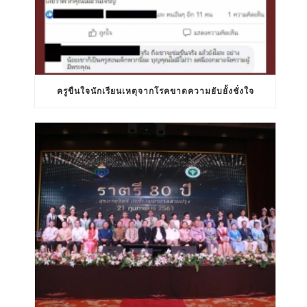
ครูขืนใจนักเรียนเหตุจากโรคขาดความยับยั้งชั่งใจ