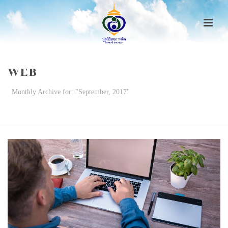
WEB
Monthly Archive for: "September, 2017"
HOME
/