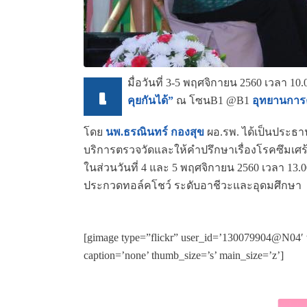
มื่อวันที่ 3-5 พฤศจิกายน 2560 เวลา 10.
เ
คุยกันได้”
ณ โซนB1 @B1
อุทยานการ
โดย
นพ.ธรณินทร์ กองสุข
ผอ.รพ. ได้เป็นประธา
บริการตรวจวัดและให้คำปรึกษาเรื่องโรคซึมเศร้
ในส่วนวันที่ 4 และ 5 พฤศจิกายน 2560 เวลา 13.
ประกวดทอล์คโชว์ ระดับอาชีวะและอุดมศึกษา
[gimage type=”flickr” user_id=’130079904@N04′ v
caption=’none’ thumb_size=’s’ main_size=’z’]