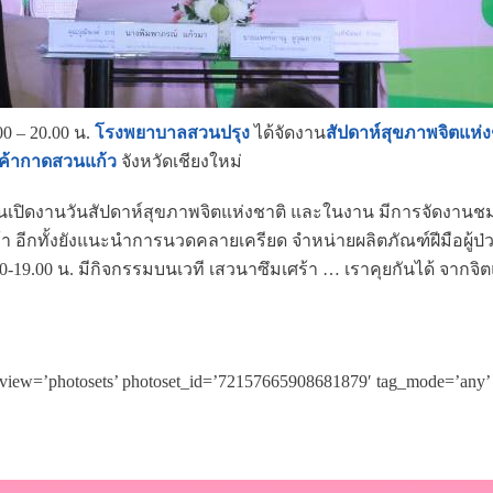
00 – 20.00 น.
โรงพยาบาลสวนปรุง
ได้จัดงาน
สัปดาห์สุขภาพจิตแห่ง
ค้ากาดสวนแก้ว
จังหวัดเชียงใหม่
นเปิดงานวันสัปดาห์สุขภาพจิตแห่งชาติ และในงาน มีการจัดงานชม
า อีกทั้งยังแนะนำการนวดคลายเครียด จำหน่ายผลิตภัณฑ์ฝีมือผู้ป
00-19.00 น. มีกิจกรรมบนเวที เสวนาซึมเศร้า … เราคุยกันได้ จากจ
iew=’photosets’ photoset_id=’72157665908681879′ tag_mode=’any’ so