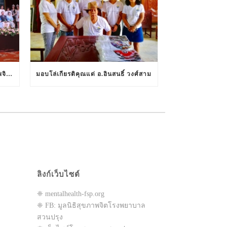
ประมวลภาพงานราตรี 80 ปี สุขภาพจิตดี กับโรงพยาบาลสวนปรุง
มอบโล่เกียรติคุณแด่ อ.อินสนธิ์ วงศ์สาม
ลิงก์เว็บไซต์
❈ mentalhealth-fsp.org
❈ FB: มูลนิธิสุขภาพจิตโรงพยาบาล
สวนปรุง