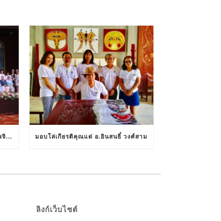
ประมวลภาพงานราตรี 80 ปี สุขภาพจิตดี กับโรงพยาบาลสวนปรุง
มอบโล่เกียรติคุณแด่ อ.อินสนธิ์ วงศ์สาม
ลิงก์เว็บไซต์