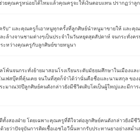
่วยคุณครูหน่อยได้ไหมแล้วคุณครูจะให้เงินตอบแทน ปรากฏว่าลู
มครับ” และคุณครูก็เอาหนูทุกครั้งที่ลูกศิษย์นำหนูมาขายให้ และคุณ
ละล้างจานชามต่างๆเป็นประจำในวันหยุดสุดสัปดาห์ จนกระทั่งครบส
ดีระหว่างคุณครูกับลูกศิษย์ขายหนูนา
โพ้นจนกระทั่งย้ายมาสอนโรงเรียนระดับมัธยมศึกษาในเมืองและเ
นเฟสบุ๊คที่คุ้นเคย จนในที่สุดก็จำได้ว่านั่นคือชื่อและนามสกุล ข
ระมาณ30ปีลูกศิษย์คนดังกล่าวยังมีชีวิตเติบโตเป็นผู้ใหญ่และมีก
ทั้งสองฝ่าย โดยเฉพาะคุณครูที่ดีใจวต่อลูกศิษย์คนดังกล่าวยังมีชีวิ
้รู้ด้วยว่าปัจจุบันการติดเชื้อเอชไอวีนั้นหากรับประทานยาอย่างสม