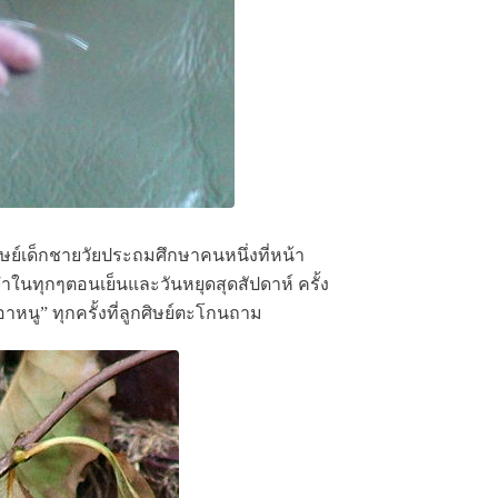
ิษย์เด็กชายวัยประถมศึกษาคนหนึ่งที่หน้า
จำในทุกๆตอนเย็นและวันหยุดสุดสัปดาห์ ครั้ง
หนู” ทุกครั้งที่ลูกศิษย์ตะโกนถาม