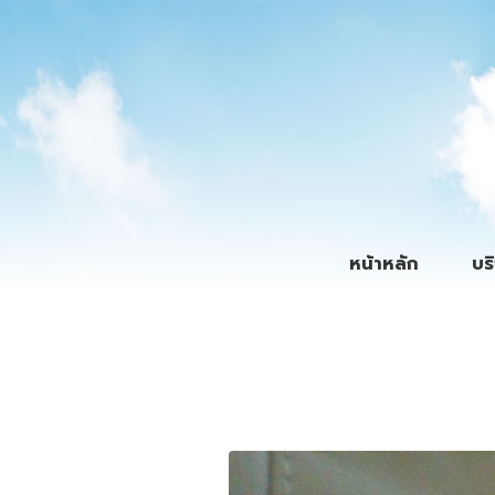
หน้าหลัก
บร
By
Admin
Posted
October 22, 2018
In
บทความ
,
วุฒิพง