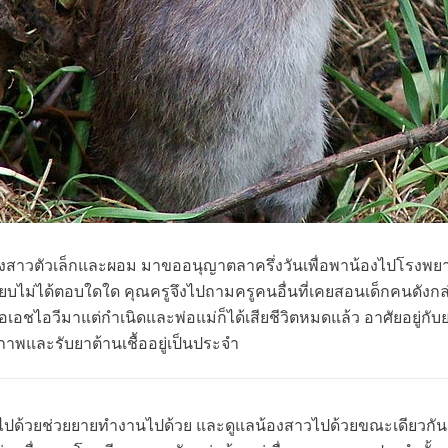
มน้องสาวตัวเล็กและผอม มาขออนุญาตลาครึ่งวันเพื่อพาน้องไปโรงพยา
งียบไม่ได้ตอบใดใด คุณครูจึงไปถามครูคนอื่นที่เคยสอนเด็กคนดังกล
เชื้อเอชไอวีมาแต่กำเนิดและพ่อแม่ก็ได้เสียชีวิตหมดแล้ว อาศัยอยู่
พและรับยาต้านเชื้ออยู่เป็นประจำ
สือไปด้วยช่วยยายทำงานไปด้วย และดูแลน้องสาวไปด้วยขณะเดียว