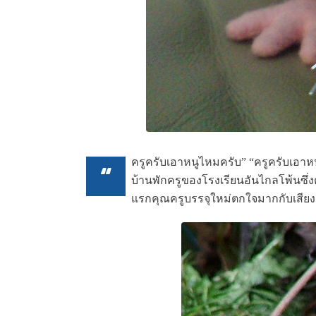
ครูครับเอาหนูไหมครับ” “ครูครับเอาหน
“
บ้านพักครูของโรงเรียนอันไกลโพ้นซึ่งต
แรกคุณครูบรรจุใหม่ตกใจมากกับเสียงร