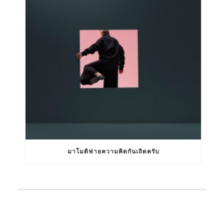
มาโมดิฟายความคิดกันเถิดครับ