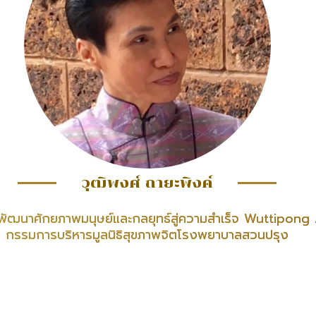
วุฒิพงศ์ ถายะพิงค์
พัฒนาศักยภาพมนุษย์และกลยุทธ์สู่ความสำเร็จ Wuttipon
กรรมการบริหารมูลนิธิสุขภาพจิตโรงพยาบาลสวนปรุง