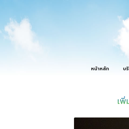
หน้าหลัก
บร
By
Admin
Posted
July 15, 2018
In
บทความ
,
วุฒิพงศ์ 
เพิ