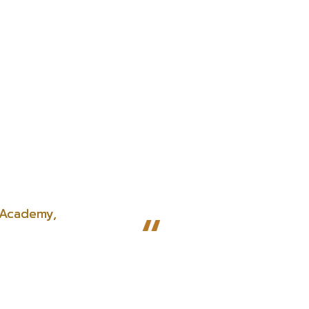
“
g Academy,