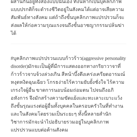
ผสานกันอยู่ทั้งสองแบบนั่นเอง ทั้งนี้หากเป็นบุคลิกภาพ
แบบปรกติก็จะดำรงชีวิตอยู่ในสังคมได้แต่อาจเสียความ
สัมพันธ์ทางสังคม แต่ถ้าถึงขั้นบุคลิกภาพแปรปรวนก็จะ
ส่งผลให้ก่อความรุณแรงจนถึงขั้นอาชญากรรมปล้นฆ่า
ได้
#บุคลิกภาพแปรปรวนแบบก้าวร้าว(aggressive personality
disorder)มักจะเป็นผู้ที่มีการแสดงออกทางกริยาวาจาที่
ก้าวร้าวจาบจ้วงล่วงเกิน สีหน้าบึ้งตึงเคร่งเครียดอารมณ์
หงุดหงิดฉุนเฉียว โกรธง่ายไร้ความยับยั้งชั่งใจ ไร้ความ
เกรงใจผู้อื่น ขาดการนอบน้อมถ่อมตน ไปจนถึงอภิ
อหังการ จึงมักสร้างความขัดแย้งและทะเลาะเบาะแว้ง
ถึงขั้นรุณแรงต่อผู้อื่นทั้งบุคคลในครอบครัวในที่ทำงาน
และในสังคมโดยรวมเป็นระยะๆ ทั้งนี้หลายสำนัก
วิชาการมักจะนำไปอธิบายรวมอยู่ในบุคลิกภาพ
แปรปรวนแบบต่อต้านสังคม