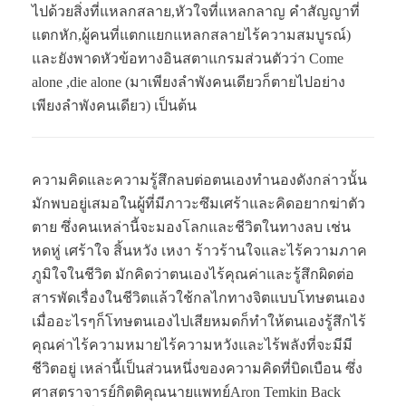
ไปด้วยสิ่งที่แหลกสลาย,หัวใจที่แหลกลาญ คำสัญญาที่
แตกหัก,ผู้คนที่แตกแยกแหลกสลายไร้ความสมบูรณ์)
และยังพาดหัวข้อทางอินสตาแกรมส่วนตัวว่า Come
alone ,die alone (มาเพียงลำพังคนเดียวก็ตายไปอย่าง
เพียงลำพังคนเดียว) เป็นต้น
ความคิดและความรู้สึกลบต่อตนเองทำนองดังกล่าวนั้น
มักพบอยู่เสมอในผู้ที่มีภาวะซึมเศร้าและคิดอยากฆ่าตัว
ตาย ซึ่งคนเหล่านี้จะมองโลกและชีวิตในทางลบ เช่น
หดหู่ เศร้าใจ สิ้นหวัง เหงา ร้าวร้านใจและไร้ความภาค
ภูมิใจในชีวิต มักคิดว่าตนเองไร้คุณค่าและรู้สึกผิดต่อ
สารพัดเรื่องในชีวิตแล้วใช้กลไกทางจิตแบบโทษตนเอง
เมื่ออะไรๆก็โทษตนเองไปเสียหมดก็ทำให้ตนเองรู้สึกไร้
คุณค่าไร้ความหมายไร้ความหวังและไร้พลังที่จะมีมี
ชีวิตอยู่ เหล่านี้เป็นส่วนหนึ่งของความคิดที่บิดเบือน ซึ่ง
ศาสตราจารย์กิตติคุณนายแพทย์Aron Temkin Back