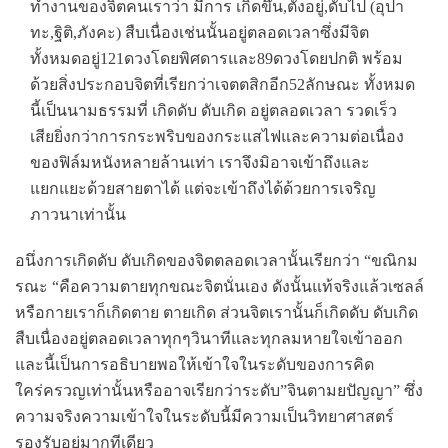
ทำงานของจิตคนเราว่า มีการ เกิดขึ้น,ตั้งอยู่,ดับไป (อุปา
ทะ,ฐิติ,ภังคะ) สืบเนื่องเช่นนั้นอยู่ตลอดเวลาซึ่งมีจิต
ทั้งหมดอยู่121ดวงโดยพิศดารและ89ดวงโดยปกติ พร้อม
ด้วยสิ่งประกอบจิตที่เรียกว่าเจตตสิกอีก52ลักษณะ ทั้งหมด
นี้เป็นนามธรรมที่ เกิดดับ ดับเกิด อยู่ตลอดเวลา รวดเร็ว
เสียยิ่งกว่าการกระพริบของกระแสไฟและความต่อเนื่อง
ของฟิล์มหนังหลายล้านเท่า เราจึงมิอาจเข้าถึงและ
แยกแยะด้วยสายตาได้ แต่จะเข้าถึงได้ด้วยการเจริญ
ภาวนาเท่านั้น
อนึ่งการเกิดดับ ดับเกิดของจิตตลอดเวลานั้นเรียกว่า “ขณิกม
รณะ “คือความตายทุกขณะจิตนั่นเอง ดังนั้นแท้จริงแล้วเซลล์
หรือกายเราก็เกิดตาย ตายเกิด ส่วนจิตเรานั้นก็เกิดดับ ดับเกิด
สืบเนื่องอยู่ตลอดเวลาทุกๆวินาทีและทุกลมหายใจเข้าออก
และนี้เป็นการอธิบายพอให้เข้าใจในระดับของการคิด
ใคร่ครวญเท่านั้นหรืออาจเรียกว่าระดับ”จินตามยปัญญา” ซึ่ง
ความจริงความเข้าใจในระดับนี้มีความเป็นวิทยาศาสตร์
รองรับอยู่มากทีเดียว