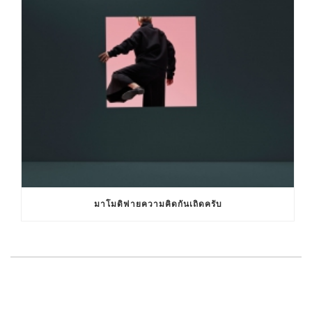
มาโมดิฟายความคิดกันเถิดครับ